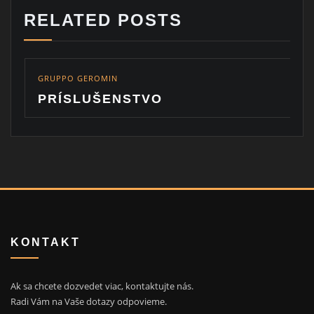
RELATED POSTS
O GEROMIN
GRUPPO GER
SLUŠENSTVO
KÚPEĽŇ
KONTAKT
Ak sa chcete dozvedet viac, kontaktujte nás.
Radi Vám na Vaše dotazy odpovieme.