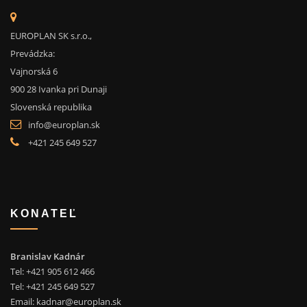
EUROPLAN SK s.r.o.,
Prevádzka:
Vajnorská 6
900 28 Ivanka pri Dunaji
Slovenská republika
info@europlan.sk
+421 245 649 527
KONATEĽ
Branislav Kadnár
Tel: +421 905 612 466
Tel: +421 245 649 527
Email:
kadnar@europlan.sk