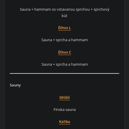
Sauna + hammam so vstavanou sprchou + sprchový
kút
Éthos L
Sauna + sprcha a hammam
Éthos C
Sauna + sprcha a hammam
Sauny
Ghibli
Fínska sauna
Kalika