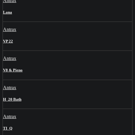
Antrax
Lana
Antrax
VP 22
Antrax
V8 & Pieno
Antrax
H_20 Bath
Antrax
TI_Q