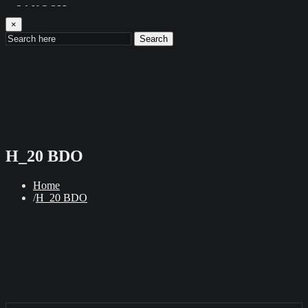
SANOSIL
×
REFERENCIE
Search
H_20 BDO
Home
H_20 BDO