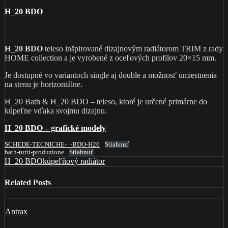
H_20 BDO
H_20 BDO
teleso inšpirované dizajnovým radiátorom TRIM z rady
HOME collection a je vyrobené z oceľových profilov 20×15 mm.
Je dostupné vo variantoch single aj double a možnosť umiestnenia
na stenu je horizontálne.
H_20 Bath & H_20 BDO – teleso, ktoré je určené primárne do
kúpeľne vďaka svojmu dizajnu.
H_20 BDO – grafické modely
SCHEDE-TECNICHE-_-BDO-H20
Stiahnuť
bath-tutti-produzione
Stiahnuť
H_20 BDO
kúpeľňový radiátor
Related Posts
Antrax