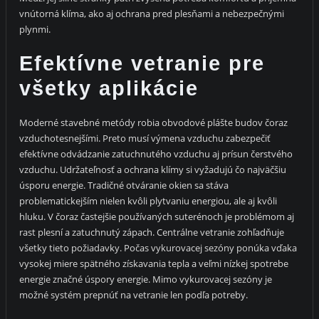
vnútorná klíma, ako aj ochrana pred plesňami a nebezpečnými
plynmi.
Efektívne vetranie pre
všetky aplikácie
Moderné stavebné metódy robia obvodové plášte budov čoraz
vzduchotesnejšími. Preto musí výmena vzduchu zabezpečiť
efektívne odvádzanie zatuchnutého vzduchu aj prísun čerstvého
vzduchu. Udržateľnosť a ochrana klímy si vyžadujú čo najväčšiu
úsporu energie. Tradičné otváranie okien sa stáva
problematickejším nielen kvôli plytvaniu energiou, ale aj kvôli
hluku. V čoraz častejšie používaných suterénoch je problémom aj
rast plesní a zatuchnutý zápach. Centrálne vetranie zohľadňuje
všetky tieto požiadavky. Počas vykurovacej sezóny ponúka vďaka
vysokej miere spätného získavania tepla a veľmi nízkej spotrebe
energie značné úspory energie. Mimo vykurovacej sezóny je
možné systém prepnúť na vetranie len podľa potreby.