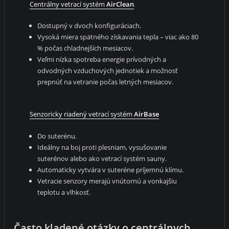
Centrálny vetrací systém
AirClean
,
Dostupný v dvoch konfiguráciach.
Vysoká miera spätného získavania tepla – viac ako 80
% počas chladnejších mesiacov.
Veľmi nízka spotreba energie prívodných a
odvodných vzduchových jednotiek a možnosť
prepnúť na vetranie počas letných mesiacov.
Senzoricky riadený vetrací systém
AirBase
Do suterénu.
Ideálny na boj proti plesniam, vysušovanie
suterénov alebo ako vetrací systém sauny.
Automaticky vytvára v suteréne príjemnú klímu.
Vetracie senzory merajú vnútornú a vonkajšiu
teplotu a vlhkosť.
Často kladené otázky o centrálnych