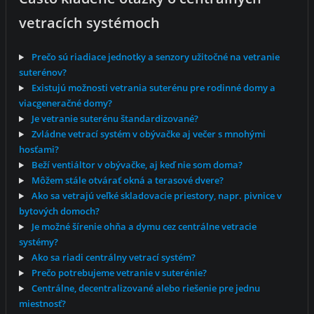
vetracích systémoch
Prečo sú riadiace jednotky a senzory užitočné na vetranie
suterénov?
Existujú možnosti vetrania suterénu pre rodinné domy a
viacgeneračné domy?
Je vetranie suterénu štandardizované?
Zvládne vetrací systém v obývačke aj večer s mnohými
hosťami?
Beží ventiáltor v obývačke, aj keď nie som doma?
Môžem stále otvárať okná a terasové dvere?
Ako sa vetrajú veľké skladovacie priestory, napr. pivnice v
bytových domoch?
Je možné šírenie ohňa a dymu cez centrálne vetracie
systémy?
Ako sa riadi centrálny vetrací systém?
Prečo potrebujeme vetranie v suterénie?
Centrálne, decentralizované alebo riešenie pre jednu
miestnosť?