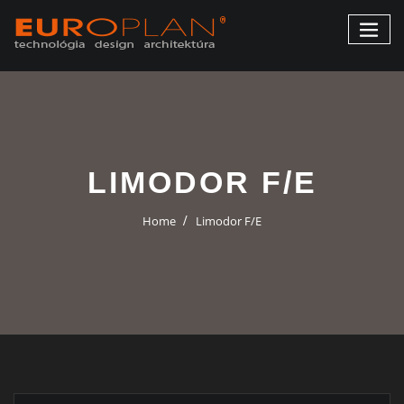
LIMODOR F/E
Home
Limodor F/E