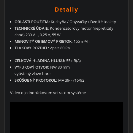
Detaily
OBLASTI POUŽITIA:
Kuchyňa / Obývačky / Dvojité toalety
TECHNICKÉ ÚDAJE:
Kondenzátorový motor (nepretržitý
chod) 230 V ~, 0,25 A, 55 W
MENOVITÝ OBJEMOVÝ PRIETOK:
155 m³/h
TLAKOVÝ ROZDIEL:
Δps = 80 Pa
CELKOVÁ HLADINA HLUKU:
55 dB(A)
VÝFUKOVÝ OTVOR:
NW 80 mm
vyústený vľavo hore
SKÚŠOBNÝ PROTOKOL:
MA 39-F716/92
Video o jednorúrkovom vetracom systéme