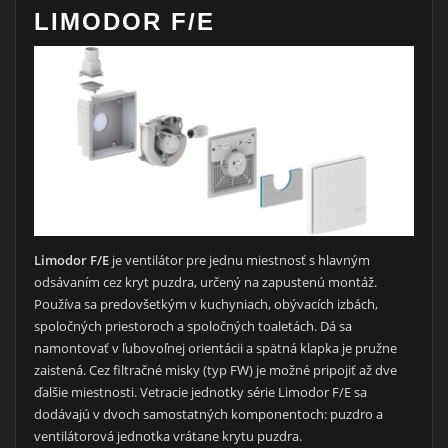
LIMODOR F/E
Limodor F/E
je ventilátor pre jednu miestnosť s hlavným
odsávaním cez kryt puzdra, určený na zapustenú montáž.
Používa sa predovšetkým v kuchyniach, obývacích izbách,
spoločných priestoroch a spoločných toaletách. Dá sa
namontovať v ľubovoľnej orientácii a spätná klapka je pružne
zaistená. Cez filtračné misky (typ FW) je možné pripojiť až dve
ďalšie miestnosti. Vetracie jednotky série Limodor F/E sa
dodávajú v dvoch samostatných komponentoch: puzdro a
ventilátorová jednotka vrátane krytu puzdra.