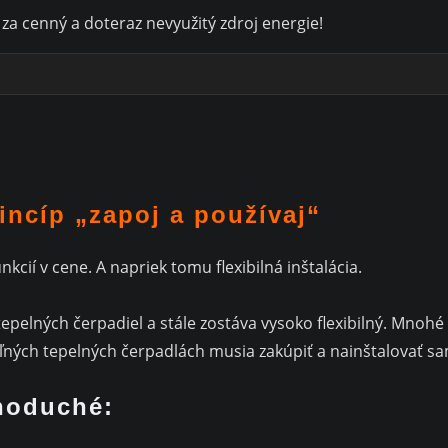
a cenný a doteraz nevyužitý zdroj energie!
incíp „zapoj a používaj“
kcií v cene. A napriek tomu flexibilná inštalácia.
epelných čerpadiel a stále zostáva vysoko flexibilný. Mnoh
eľných tepelných čerpadlách musia zakúpiť a nainštalovať s
dnoduché: