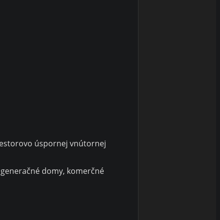
riestorovo úspornej vnútornej
iacgeneračné domy, komerčné