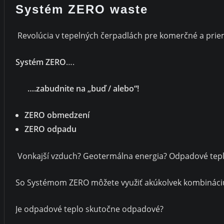
Systém ZERO waste
Revolúcia v tepelných čerpadlách pre komerčné a prie
Systém ZERO
….
….zabudnite na „buď / alebo“!
ZERO obmedzení
ZERO odpadu
Vonkajší vzduch? Geotermálna energia? Odpadové tep
So Systémom ZERO môžete využiť akúkolvek kombináciu
Je odpadové teplo skutočne odpadové?