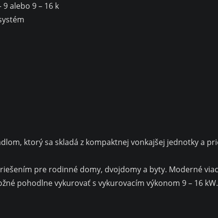
 9 alebo 9 – 16 k
 systém
adlom, ktorý sa skladá z kompaktnej vonkajšej jednotky a p
ym riešením pre rodinné domy, dvojdomy a byty. Moderné v
možné pohodlne vykurovať s vykurovacím výkonom 9 – 16 kW.