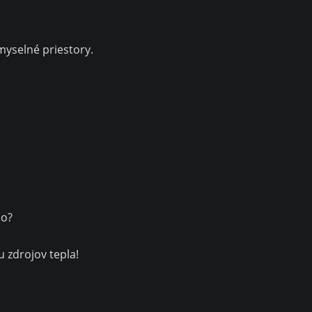
myselné priestory.
lo?
 zdrojov tepla!