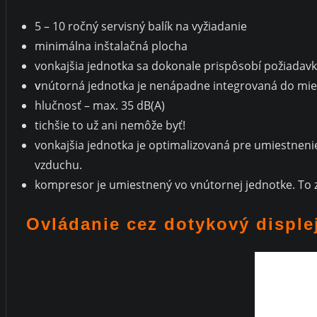
5 – 10 ročný servisný balík na vyžiadanie
minimálna inštalačná plocha
vonkajšia jednotka sa dokonale prispôsobí požiadav
v
nútorná jednotka je nenápadne integrovaná do mie
hlučnosť – max. 35 dB(A)
tichšie to už ani nemôže byť!
vonkajšia jednotka je optimalizovaná pre umiestnenie 
vzduchu.
kompresor je umiestnený vo vnútornej jednotke. To z
Ovládanie cez dotykový disple