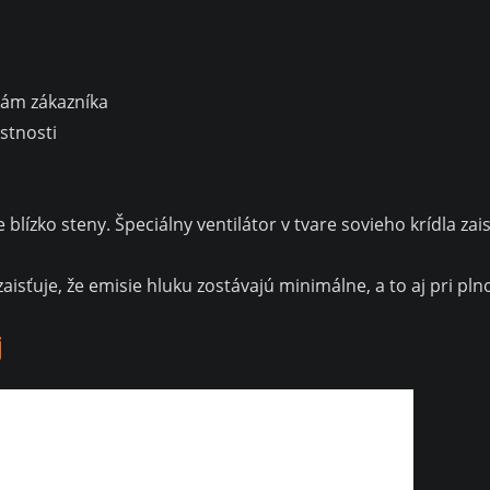
kám zákazníka
stnosti
blízko steny. Špeciálny ventilátor v tvare sovieho krídla za
aisťuje, že emisie hluku zostávajú minimálne, a to aj pri 
j