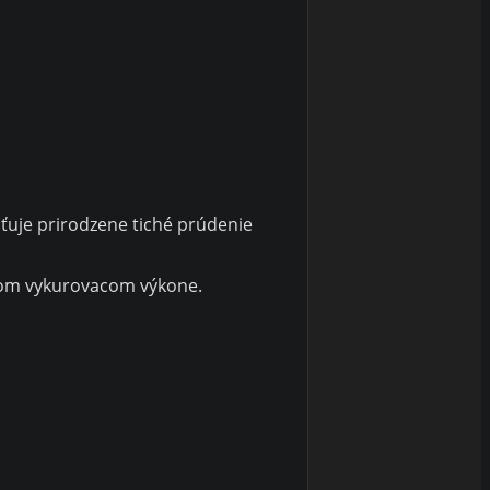
isťuje prirodzene tiché prúdenie
plnom vykurovacom výkone.