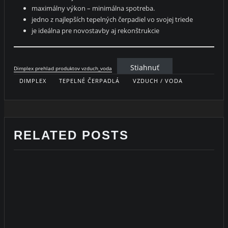
maximálny výkon – minimálna spotreba.
jedno z najlepších tepelných čerpadiel vo svojej triede
je ideálna pre novostavby aj rekonštrukcie
Stiahnuť
Dimplex prehlad produktov vzduch_voda
DIMPLEX
TEPELNÉ ČERPADLÁ
VZDUCH / VODA
RELATED POSTS