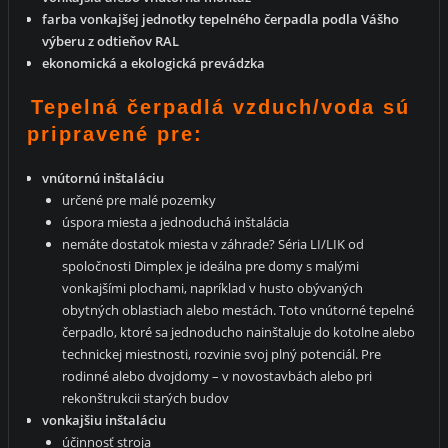
farba vonkajšej jednotky tepelného čerpadla podla Vášho
výberu z odtieňov RAL
ekonomická a ekologická prevádzka
Tepelná čerpadlá vzduch/voda sú
pripravené pre:
vnútornú inštaláciu
určené pre malé pozemky
úspora miesta a jednoduchá inštalácia
nemáte dostatok miesta v záhrade? Séria LI/LIK od
spoločnosti Dimplex je ideálna pre domy s malými
vonkajšími plochami, napríklad v husto obývaných
obytných oblastiach alebo mestách. Toto vnútorné tepelné
čerpadlo, ktoré sa jednoducho nainštaluje do kotolne alebo
technickej miestnosti, rozvinie svoj plný potenciál. Pre
rodinné alebo dvojdomy – v novostavbách alebo pri
rekonštrukcii starých budov
vonkajšiu inštaláciu
účinnosť stroja