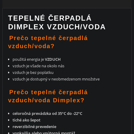
TEPELNÉ ČERPADLÁ
DIMPLEX VZDUCH/VODA
Prečo tepelné čerpadlá
vzduch/voda?
použitá energia je
VZDUCH
vzduch je všade na okolo nás
vzduch je bez poplatku
vzduch je dostupný v neobmedzenom množstve
Prečo tepelné čerpadlá
vzduch/voda Dimplex?
celoročná prevádzka od 35°C do -22°C
tiché ako šepot
reverzibilné prevedenie
vonkajšia alebo vnútorná montáž