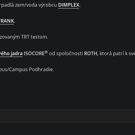
erpadlá zem/voda výrobcu
DIMPLEX
.
FRANK
.
lizovaným TRT testom.
®
vého jadra
ISOCORE
od spoločnosti
ROTH
, ktorá patrí k s
mpus/Campus Podhradie.