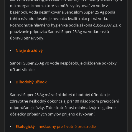
mikroorganizmom, ktoré sa môžu vyskytovať vo vode v
bazénoch. Voda dezinfikovaná Sanosilom Super 25 Ag podľa
tohto návodu dosahuje rovnakú kvalitu ako pitná voda.
Rozhodnutie hlavného hygienika podľa zákona č.355/2007 Z.z. o
používanie prípravku Sanosil Super 25 Ag na vodárenskú
úpravu pitnej vody.
Nie je dráždivý
Sanosil Super 25 Ag vo vode nespôsobuje dráždenie pokožky,
očí ani sliznice.
Dlhodobý účinok
Sanosil Super 25 Ag má veľmi dobrý dlhodobý účinok a je
zdravotne neškodný dokonca aj pri 100 násobnom prekročení
odporúčanej dávky. Táto skutočnosť minimalizuje negatívne
dôsledky prípadných omylov pri jeho dávkovaní.
Ekologický
– neškodný pre životné prostredie