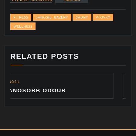
Leták Sanosil bazénová voda
FITNESS
SANOSIL; BAZÉNY
SAUNY
VÍRIVKY
WELLNESS
RELATED POSTS
SANOSIL
OUR
ODSTRÁNENIE ZÁ