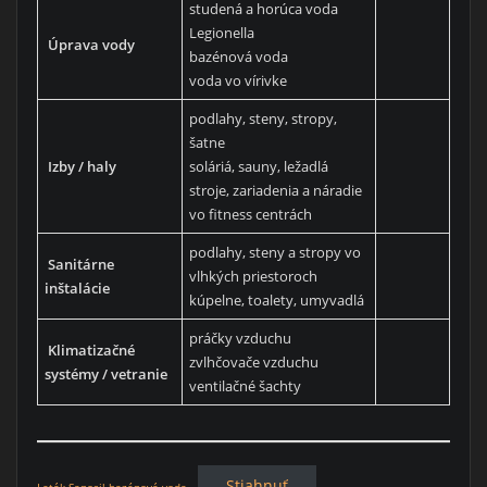
studená a horúca voda
Legionella
Úprava vody
bazénová voda
voda vo vírivke
podlahy, steny, stropy,
šatne
Izby / haly
soláriá, sauny, ležadlá
stroje, zariadenia a náradie
vo fitness centrách
podlahy, steny a stropy vo
Sanitárne
vlhkých priestoroch
inštalácie
kúpelne, toalety, umyvadlá
práčky vzduchu
Klimatizačné
zvlhčovače vzduchu
systémy / vetranie
ventilačné šachty
Stiahnuť