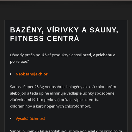
BAZÉNY, VÍRIVKY A SAUNY,
FITNESS CENTRÁ
Dôvody prečo používať produkty Sanosil
pred, v priebehu a
po relaxe
?
Neobsahuje chlór
Sanosil Super 25 Ag neobsahuje halogény ako sú chlór, bróm
alebo jód a teda úplne eliminuje vedľajšie účinky spôsobené
zlúčeninami týchto prvkov (korózia, zápach, tvorba
chloramínov a karcinogénnych chloroformov).
Vysoká účinnosť
Sanosil Super 25 Ag je spoľahlivo účinný voči všetkým škodlivým