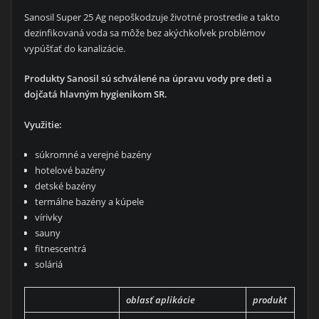
Sanosil Super 25 Ag nepoškodzuje životné prostredie a takto
dezinfikovaná voda sa môže bez akýchkoľvek problémov
vypúšťať do kanalizácie.
Produkty Sanosil sú schválené na úpravu vody pre deti a
dojčatá hlavným hygienikom SR.
Využitie:
súkromné a verejné bazény
hotelové bazény
detské bazény
termálne bazény a kúpele
vírivky
sauny
fitnescentrá
soláriá
oblasť aplikácie
produkt