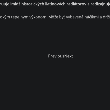
e imidž historických liatinových radiátorov a redizajnuje 
ysokým tepelným výkonom. Môže byť vybavená háčikmi a držia
Previous
Next