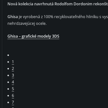
Nová kolekcia navrhnutá Rodolfom Dordonim rekonštruuj
Ghisa
je vyrobená z 100% recyklovateľného hliníku s v
nehrdzavejúcej ocele.
Ghisa – grafické modely 3DS
1
2
3
4
5
6
7