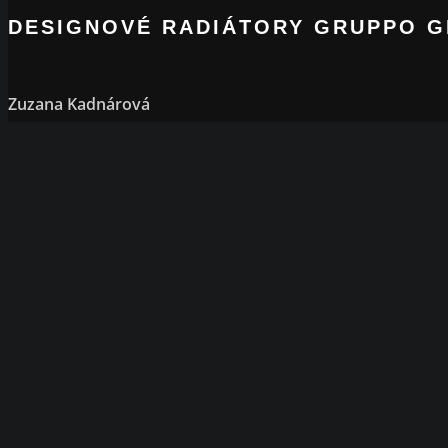
DESIGNOVÉ RADIÁTORY GRUPPO 
Zuzana Kadnárová
Tel: +421 918 661 322
Tel: +421 245 649 527
Email:
kadnarova@europlan.sk
SERVIS
Tel: +421 245 649 527
Email:
servis@europlan.sk